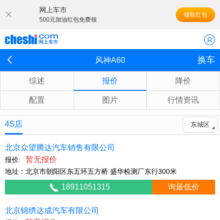
网上车市
领取红包
500元加油红包免费领
换车
风神A60
综述
报价
降价
配置
图片
行情资讯
4S店
东城区
北京众望腾达汽车销售有限公司
暂无报价
报价:
地址：北京市朝阳区东五环五方桥 盛华检测厂东行300米
18911051315
询最低价
北京锦绣达成汽车有限公司