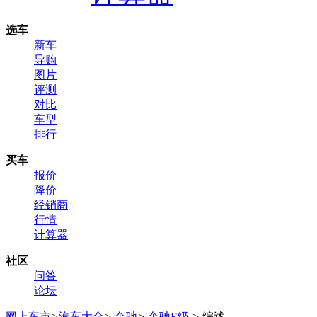
选车
新车
导购
图片
评测
对比
车型
排行
买车
报价
降价
经销商
行情
计算器
社区
问答
论坛
网上车市
>
汽车大全
>
奔驰
>
奔驰E级
>
综述