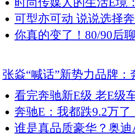
时尚传媒人的生活E境：
可型亦可动 说说选择
你真的变了！80/90
张焱“喊话”新势力品牌：
看完奔驰新E级 老E级
奔驰E：我都跌9.2万
谁是真品质豪华？奥迪A6L 