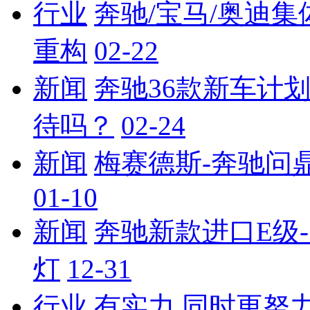
行业
奔驰/宝马/奥迪
重构
02-22
新闻
奔驰36款新车计
待吗？
02-24
新闻
梅赛德斯-奔驰问
01-10
新闻
奔驰新款进口E级
灯
12-31
行业
有实力,同时更努