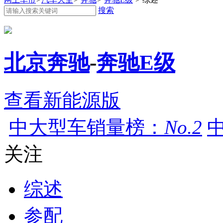
搜索
北京奔驰
-
奔驰E级
查看新能源版
中大型车销量榜：
No.2
关注
综述
参配