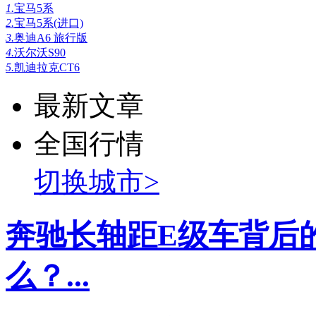
1.
宝马5系
2.
宝马5系(进口)
3.
奥迪A6 旅行版
4.
沃尔沃S90
5.
凯迪拉克CT6
最新文章
全国行情
切换城市>
奔驰长轴距E级车背后
么？...