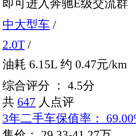
即可进入
奔驰E级
交流群
中大型车
/
2.0T
/
油耗
6.15L
约
0.47元/km
综合评分 ：
4.5分
共
647
人点评
3年二手车保值率：
69.0
售价：
29.33-41.27万