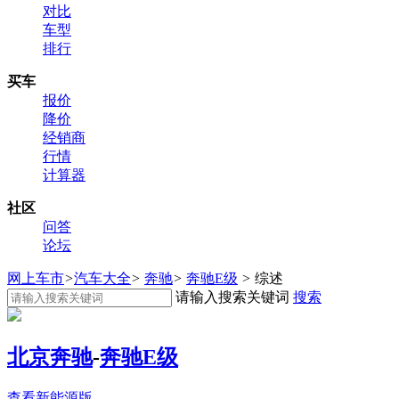
对比
车型
排行
买车
报价
降价
经销商
行情
计算器
社区
问答
论坛
网上车市
>
汽车大全
>
奔驰
>
奔驰E级
>
综述
请输入搜索关键词
搜索
北京奔驰
-
奔驰E级
查看新能源版