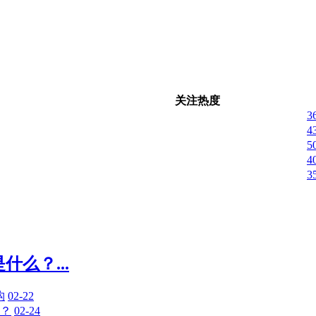
关注热度
3
4
5
4
3
么？...
构
02-22
吗？
02-24