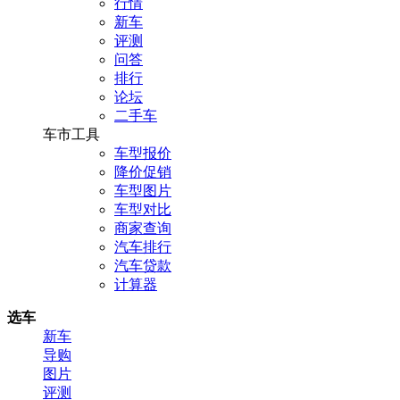
行情
新车
评测
问答
排行
论坛
二手车
车市工具
车型报价
降价促销
车型图片
车型对比
商家查询
汽车排行
汽车贷款
计算器
选车
新车
导购
图片
评测