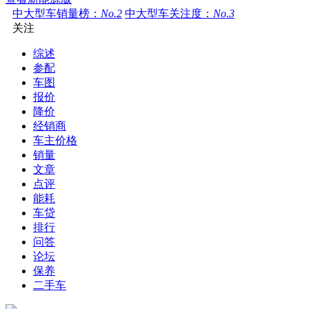
中大型车销量榜：
No.2
中大型车关注度：
No.3
关注
综述
参配
车图
报价
降价
经销商
车主价格
销量
文章
点评
能耗
车贷
排行
问答
论坛
保养
二手车