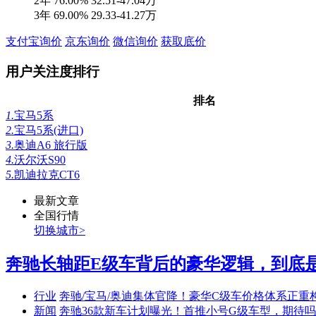
3年
69.00%
29.33-41.27万
支付宝询价
京东询价
微信询价
获取底价
用户关注度排行
排名
1.
宝马5系
2.
宝马5系(进口)
3.
奥迪A6 旅行版
4.
沃尔沃S90
5.
凯迪拉克CT6
最新文章
全国行情
切换城市>
奔驰长轴距E级车背后的豪华逻辑，到底是什
行业
奔驰/宝马/奥迪集体官降！豪华C级车价格体系正重
新闻
奔驰36款新车计划曝光！首推小号G级车型，期待