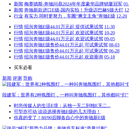
新闻
梅赛德斯-奔驰问鼎2024年年度豪华品牌销量冠军
01
新闻
奔驰新款进口E级-国内实拍！升级迈巴赫S级大灯
12
行业
有实力,同时更努力，车圈“爽文主角”奔驰E级
12-20
行情
绍兴奔驰E级44.01万元起 提供试乘试驾
11-30
行情
绍兴奔驰E级44.01万元起 欢迎试乘试驾
10-20
行情
绍兴奔驰E级44.01万元起 欢迎试乘试驾
09-05
行情
绍兴奔驰E级售价44.01万元起 可试乘试驾
08-03
行情
绍兴奔驰E级售价44.01万元起 可试乘试驾
06-28
行情
绍兴奔驰E级售价44.01万元起 欢迎垂询
05-18
买车必看
新闻
评测
导购
段建军：世界有2种氛围灯，一种叫奔驰氛围灯，其他都叫“灯”
时尚传媒人的生活E境：从独一无二到独E无二...
可型亦可动 说说选择奔驰E级的几大理由！
你真的变了！80/90后聊各自心中的奔驰新E级