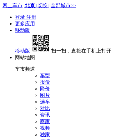
网上车市
北京
[切换]
全部城市>>
登录
注册
更多应用
移动版
移动版
扫一扫，直接在手机上打开
网站地图
车市频道
车型
报价
降价
图片
选车
对比
资讯
商家
视频
独家