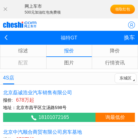
网上车市
领取红包
500元加油红包免费领
换车
福特GT
综述
报价
降价
配置
图片
行情资讯
4S店
东城区
北京磊诚浩业汽车销售有限公司
678万起
报价:
地址：北京市昌平区立汤路598号
18101072165
询最低价
北京中汽顺合商贸有限公司房车基地