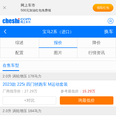
网上车市
领取红包
500元加油红包免费领
换车
宝马2系（进口）
综述
报价
降价
配置
图片
行情资讯
在售车型
2.0升 涡轮增压 178马力
2023款 225i 四门轿跑车 M运动套装
厂商指导价：27.29万
参考最低价：
15.29万
+对比
询最低价
2.0升 涡轮增压 184马力