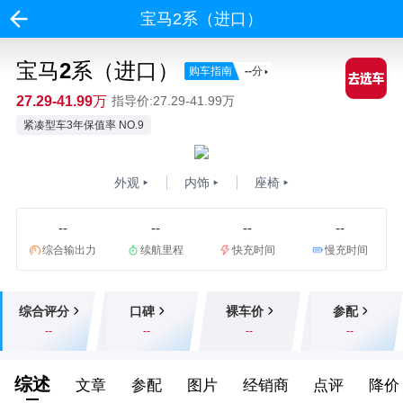
宝马2系（进口）
宝马2系（进口）
购车指南
--
分
27.29-41.99万
指导价:27.29-41.99万
紧凑型车3年保值率 NO.9
外观
内饰
座椅
--
--
--
--
综合输出力
续航里程
快充时间
慢充时间
综合评分
口碑
裸车价
参配
--
--
--
--
综述
文章
参配
图片
经销商
点评
降价