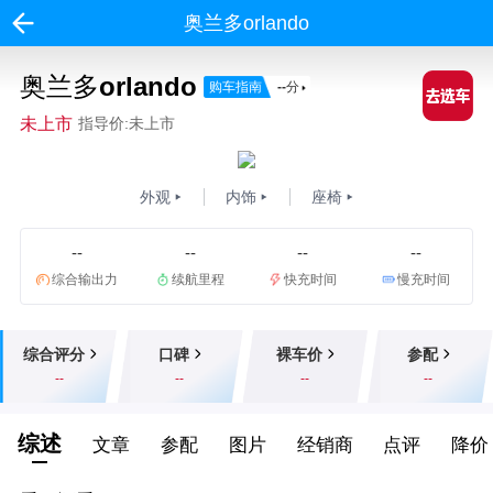
奥兰多orlando
奥兰多orlando
购车指南
--
分
未上市
指导价:未上市
外观
内饰
座椅
--
--
--
--
综合输出力
续航里程
快充时间
慢充时间
综合评分
口碑
裸车价
参配
--
--
--
--
综述
文章
参配
图片
经销商
点评
降价