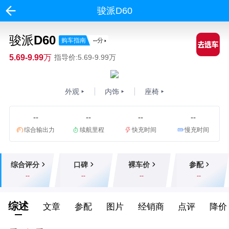
骏派D60
骏派D60
购车指南
--
分
5.69-9.99万
指导价:5.69-9.99万
外观
内饰
座椅
--
--
--
--
综合输出力
续航里程
快充时间
慢充时间
综合评分
口碑
裸车价
参配
--
--
--
--
综述
文章
参配
图片
经销商
点评
降价