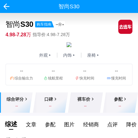
智尚S30
智尚S30
购车指南
--
分
4.98-7.28万
指导价:4.98-7.28万
外观
内饰
座椅
--
--
--
--
综合输出力
续航里程
快充时间
慢充时间
综合评分
口碑
裸车价
参配
--
--
--
--
综述
文章
参配
图片
经销商
点评
降价