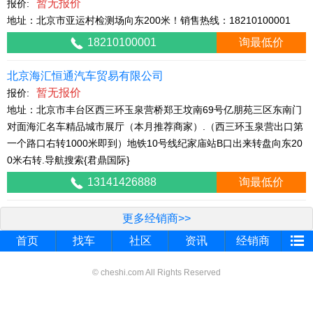
暂无报价
报价:
地址：北京市亚运村检测场向东200米！销售热线：18210100001
18210100001
询最低价
北京海汇恒通汽车贸易有限公司
暂无报价
报价:
地址：北京市丰台区西三环玉泉营桥郑王坟南69号亿朋苑三区东南门
对面海汇名车精品城市展厅（本月推荐商家）.（西三环玉泉营出口第
一个路口右转1000米即到）地铁10号线纪家庙站B口出来转盘向东20
0米右转.导航搜索{君鼎国际}
13141426888
询最低价
更多经销商>>
首页
找车
社区
资讯
经销商
© cheshi.com All Rights Reserved