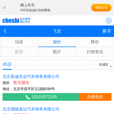
网上车市
领取红包
500元加油红包免费领
换车
飞思
综述
报价
降价
配置
图片
行情资讯
4S店
东城区
北京磊诚浩业汽车销售有限公司
暂无报价
报价:
地址：北京市昌平区立汤路598号
18101072165
询最低价
北京德铭嘉运汽车销售有限公司