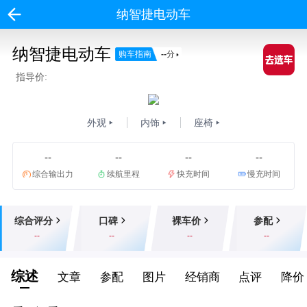
纳智捷电动车
纳智捷电动车
购车指南
--
分
指导价:
外观
内饰
座椅
--
--
--
--
综合输出力
续航里程
快充时间
慢充时间
综合评分
口碑
裸车价
参配
--
--
--
--
综述
文章
参配
图片
经销商
点评
降价