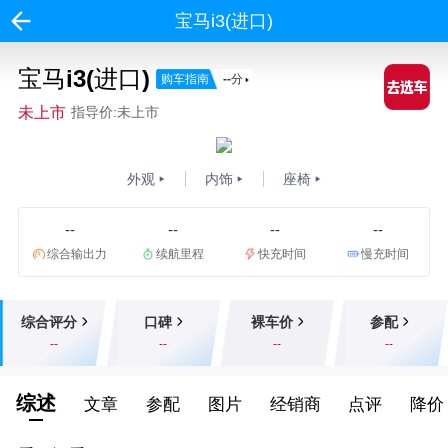
宝马i3(进口)
宝马i3(进口)
购车指南
--
分
未上市
指导价:未上市
外观
内饰
座椅
--
--
--
--
综合输出力
续航里程
快充时间
慢充时间
综合评分
口碑
裸车价
参配
--
--
--
--
综述
文章
参配
图片
经销商
点评
降价