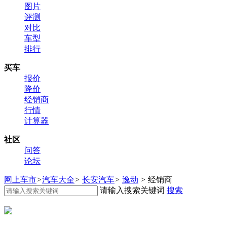
图片
评测
对比
车型
排行
买车
报价
降价
经销商
行情
计算器
社区
问答
论坛
网上车市
>
汽车大全
>
长安汽车
>
逸动
>
经销商
请输入搜索关键词
搜索