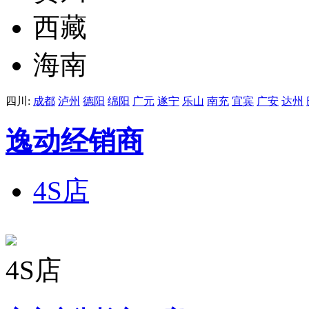
西藏
海南
四川:
成都
泸州
德阳
绵阳
广元
遂宁
乐山
南充
宜宾
广安
达州
逸动经销商
4S店
4S店