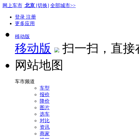
网上车市
北京
[切换]
全部城市>>
登录
注册
更多应用
移动版
移动版
扫一扫，直接
网站地图
车市频道
车型
报价
降价
图片
选车
对比
资讯
商家