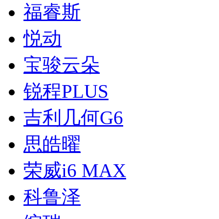
福睿斯
悦动
宝骏云朵
锐程PLUS
吉利几何G6
思皓曜
荣威i6 MAX
科鲁泽