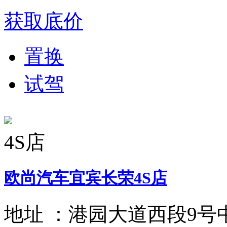
获取底价
置换
试驾
4S店
欧尚汽车宜宾长荣4S店
地址 ：
港园大道西段9号