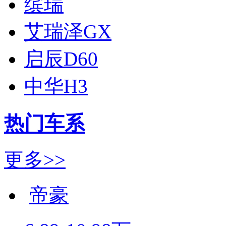
缤瑞
艾瑞泽GX
启辰D60
中华H3
热门车系
更多>>
帝豪