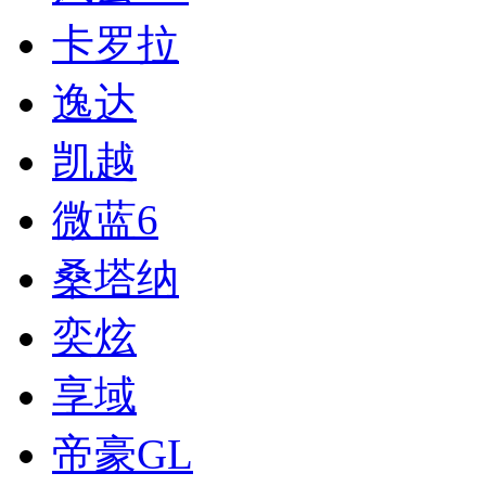
卡罗拉
逸达
凯越
微蓝6
桑塔纳
奕炫
享域
帝豪GL