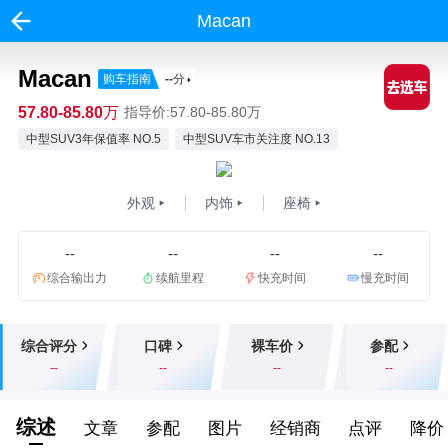
Macan
Macan
购车指南
--
分
57.80-85.80万
指导价:57.80-85.80万
中型SUV3年保值率 NO.5
中型SUV车市关注度 NO.13
外观
内饰
座椅
--
--
--
--
综合输出力
续航里程
快充时间
慢充时间
综合评分
口碑
裸车价
参配
--
--
--
--
综述
文章
参配
图片
经销商
点评
降价