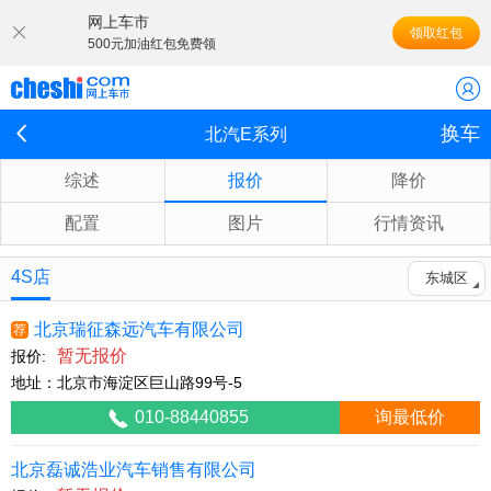
网上车市
领取红包
500元加油红包免费领
换车
北汽E系列
综述
报价
降价
配置
图片
行情资讯
4S店
东城区
北京瑞征森远汽车有限公司
荐
暂无报价
报价:
地址：北京市海淀区巨山路99号-5
010-88440855
询最低价
北京磊诚浩业汽车销售有限公司