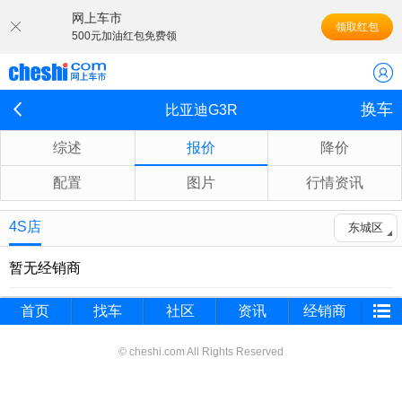
网上车市
领取红包
500元加油红包免费领
换车
比亚迪G3R
综述
报价
降价
配置
图片
行情资讯
4S店
东城区
暂无经销商
首页
找车
社区
资讯
经销商
© cheshi.com All Rights Reserved