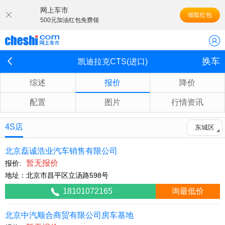
网上车市
领取红包
500元加油红包免费领
换车
凯迪拉克CTS(进口)
综述
报价
降价
配置
图片
行情资讯
4S店
东城区
北京磊诚浩业汽车销售有限公司
暂无报价
报价:
地址：北京市昌平区立汤路598号
18101072165
询最低价
北京中汽顺合商贸有限公司房车基地