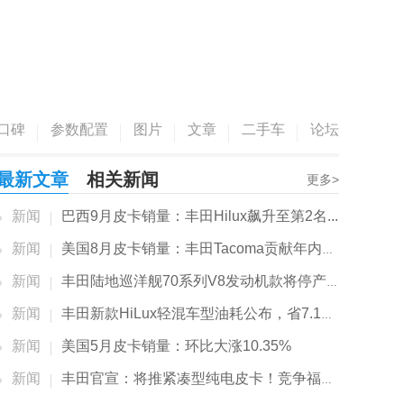
口碑
参数配置
图片
文章
二手车
论坛
最新文章
相关新闻
更多>
新闻
巴西9月皮卡销量：丰田Hilux飙升至第2名...
新闻
美国8月皮卡销量：丰田Tacoma贡献年内销量新高
新闻
丰田陆地巡洋舰70系列V8发动机款将停产，V8动力再少一辆
新闻
丰田新款HiLux轻混车型油耗公布，省7.1%-9.5%油耗
新闻
美国5月皮卡销量：环比大涨10.35%
新闻
丰田官宣：将推紧凑型纯电皮卡！竞争福特Maverick