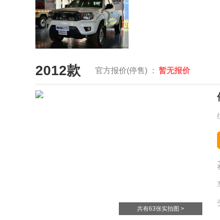
2012款
官方报价(停售) ：
暂无报价
共有63张实拍图 >