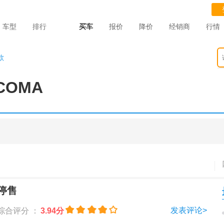
车型
排行
买车
报价
降价
经销商
行情
款
COMA
停售
发表评论>
综合评分 ：
3.94分