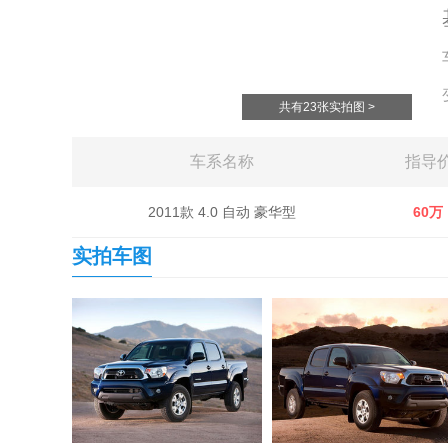
共有23张实拍图 >
车系名称
指导
2011款 4.0 自动 豪华型
60万
实拍车图