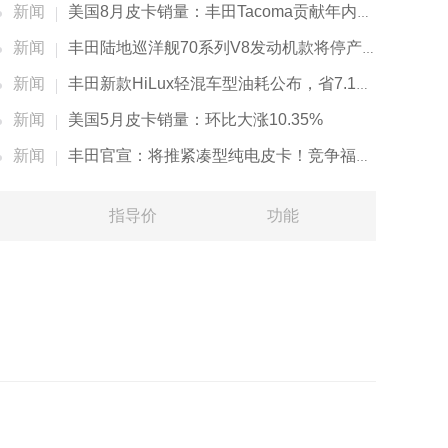
新闻
美国8月皮卡销量：丰田Tacoma贡献年内销量新高
新闻
丰田陆地巡洋舰70系列V8发动机款将停产，V8动力再少一辆
新闻
丰田新款HiLux轻混车型油耗公布，省7.1%-9.5%油耗
新闻
美国5月皮卡销量：环比大涨10.35%
新闻
丰田官宣：将推紧凑型纯电皮卡！竞争福特Maverick
指导价
功能