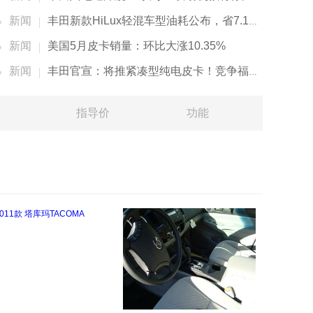
新闻
丰田新款HiLux轻混车型油耗公布，省7.1%-9.5%油耗
新闻
美国5月皮卡销量：环比大涨10.35%
新闻
丰田官宣：将推紧凑型纯电皮卡！竞争福特Maverick
指导价
功能