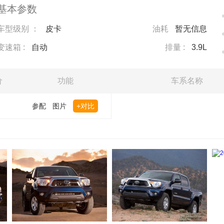
基本参数
车型级别 ：
皮卡
油耗
暂无信息
变速箱 :
自动
排量 :
3.9L
价
功能
车系名称
参配
图片
+对比