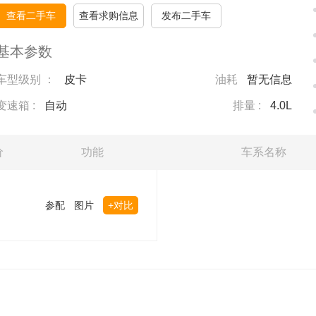
查看二手车
查看求购信息
发布二手车
基本参数
车型级别 ：
皮卡
油耗
暂无信息
变速箱 :
自动
排量 :
4.0L
价
功能
车系名称
参配
图片
+对比