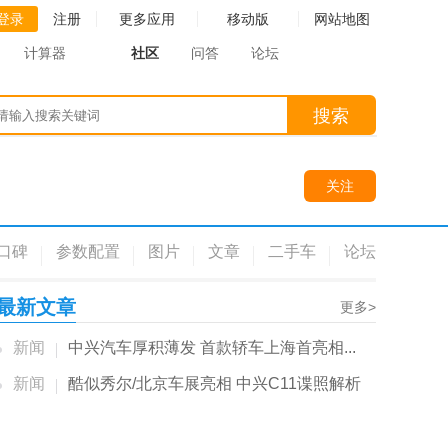
登录
注册
更多应用
移动版
网站地图
计算器
社区
问答
论坛
搜索
关注
口碑
参数配置
图片
文章
二手车
论坛
最新文章
更多>
新闻
中兴汽车厚积薄发 首款轿车上海首亮相...
新闻
酷似秀尔/北京车展亮相 中兴C11谍照解析