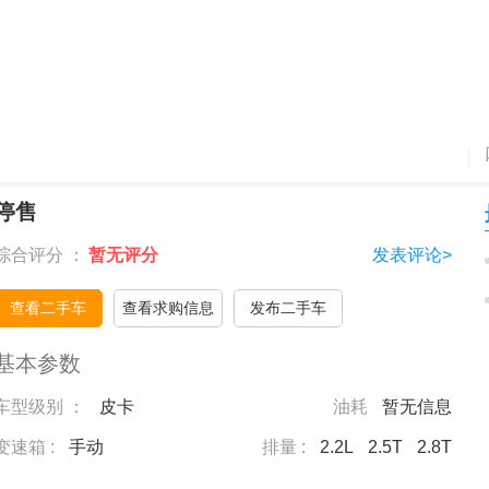
停售
综合评分 ：
暂无评分
发表评论>
查看二手车
查看求购信息
发布二手车
基本参数
车型级别 ：
皮卡
油耗
暂无信息
变速箱 :
手动
排量 :
2.2L
2.5T
2.8T