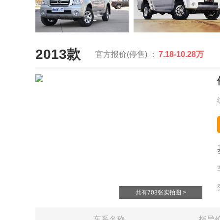
2013款
官方报价(停售) ：
7.18-10.28万
共有703张实拍图 >
车系名称
指导