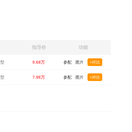
指导价
功能
华型
9.68万
参配
图片
+对比
英型
7.98万
参配
图片
+对比