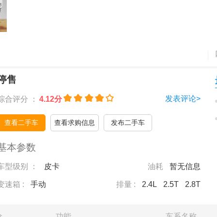
停售
发表评论>
综合评分 ：
4.12分
查看二手车
查看求购信息
发布二手车
基本参数
车型级别 ：
皮卡
油耗
暂无信息
变速箱 :
手动
排量 :
2.4L
2.5T
2.8T
价
功能
车系名称