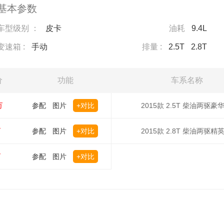
基本参数
车型级别 ：
皮卡
油耗
9.4L
变速箱 :
手动
排量 :
2.5T
2.8T
价
功能
车系名称
万
参配
图片
+对比
2015款 2.5T 柴油两驱豪
万
参配
图片
+对比
2015款 2.8T 柴油两驱精
万
参配
图片
+对比