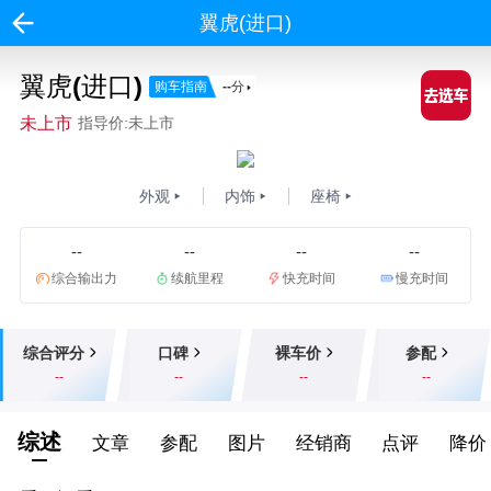
翼虎(进口)
翼虎(进口)
购车指南
--
分
未上市
指导价:未上市
外观
内饰
座椅
--
--
--
--
综合输出力
续航里程
快充时间
慢充时间
综合评分
口碑
裸车价
参配
--
--
--
--
综述
文章
参配
图片
经销商
点评
降价