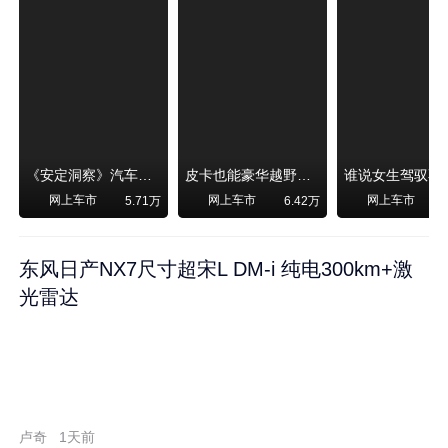
《安定洞察》汽车烧不烧油，和石油安全无关！
皮卡也能豪华越野！纵横F700上市，限时卖29.99万起
网上车市
网上车市
网上车市
5.71万
6.42万
东风日产NX7尺寸超宋L DM-i 纯电300km+激
光雷达
卢奇
1天前