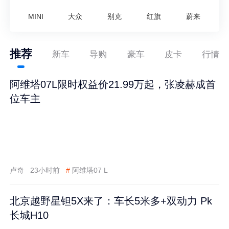
MINI
大众
别克
红旗
蔚来
推荐
新车
导购
豪车
皮卡
行情
阿维塔07L限时权益价21.99万起，张凌赫成首
位车主
卢奇
23小时前
#
阿维塔07 L
北京越野星钽5X来了：车长5米多+双动力 Pk
长城H10