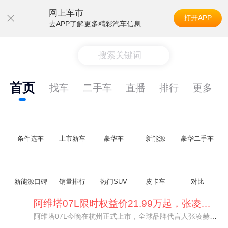
网上车市
打开APP
去APP了解更多精彩汽车信息
搜索关键词
首页
找车
二手车
直播
排行
更多
条件选车
上市新车
豪华车
新能源
豪华二手车
新能源口碑
销量排行
热门SUV
皮卡车
对比
阿维塔07L限时权益价21.99万起，张凌赫成首位车主
阿维塔07L今晚在杭州正式上市，全球品牌代言人张凌赫现场提车，成为这台车的第一位主人。三个版本：Elite纯电版22.99万，Max+后驱纯电版24.99万，Ultra三电机四驱版27.99万。