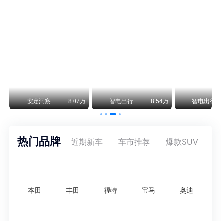
保时捷CEO证实：纯电718将复活！因为奥迪需要
保时捷新任CEO迈克尔·莱特斯最近接受德国《法兰克福汇报》采访，直接给纯电718项目吃了颗定心丸。之前外界传得沸沸扬扬，说这个项目可能推迟甚至取消，现在CEO亲自出面澄清：“关于电动718，我们已经得出结论，将会打造这款车型，因为这是经济上的最佳解决方案，也会是一款非常出色的汽车。”
阿维塔07L限时权益价21.99万起，张凌赫成首位车主
阿维塔07L今晚在杭州正式上市，全球品牌代言人张凌赫现场提车，成为这台车的第一位主人。三个版本：Elite纯电版22.99万，Max+后驱纯电版24.99万，Ultra三电机四驱版27.99万。
万
安定洞察
8.07万
智电出行
8.54万
智电出行
热门品牌
近期新车
车市推荐
爆款SUV
本田
丰田
福特
宝马
奥迪