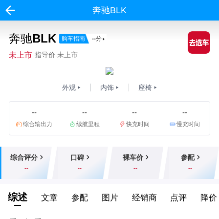
奔驰BLK
奔驰BLK
购车指南
--
分
未上市
指导价:未上市
外观
内饰
座椅
--
--
--
--
综合输出力
续航里程
快充时间
慢充时间
综合评分
口碑
裸车价
参配
--
--
--
--
综述
文章
参配
图片
经销商
点评
降价