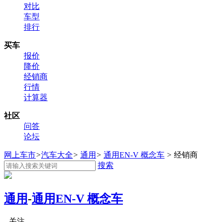
对比
车型
排行
买车
报价
降价
经销商
行情
计算器
社区
问答
论坛
网上车市
>
汽车大全
>
通用
>
通用EN-V 概念车
>
经销商
搜索
通用
-
通用EN-V 概念车
关注