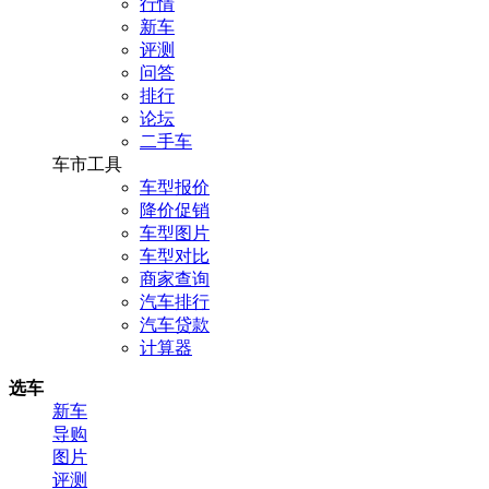
行情
新车
评测
问答
排行
论坛
二手车
车市工具
车型报价
降价促销
车型图片
车型对比
商家查询
汽车排行
汽车贷款
计算器
选车
新车
导购
图片
评测