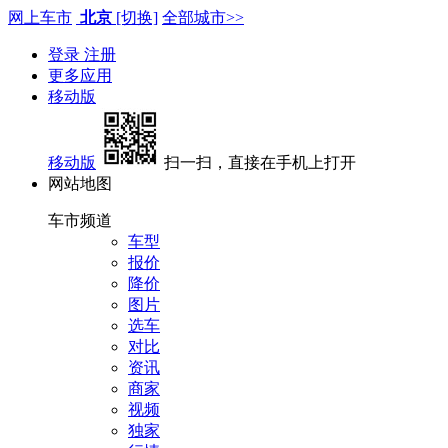
网上车市
北京
[切换]
全部城市>>
登录
注册
更多应用
移动版
移动版
扫一扫，直接在手机上打开
网站地图
车市频道
车型
报价
降价
图片
选车
对比
资讯
商家
视频
独家