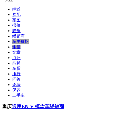
综述
参配
车图
报价
降价
经销商
车主价格
销量
文章
点评
能耗
车贷
排行
问答
论坛
保养
二手车
重庆
通用EN-V 概念车经销商