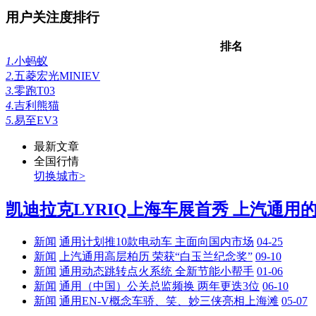
用户关注度排行
排名
1.
小蚂蚁
2.
五菱宏光MINIEV
3.
零跑T03
4.
吉利熊猫
5.
易至EV3
最新文章
全国行情
切换城市>
凯迪拉克LYRIQ上海车展首秀 上汽通用的前
新闻
通用计划推10款电动车 主面向国内市场
04-25
新闻
上汽通用高层柏历 荣获“白玉兰纪念奖”
09-10
新闻
通用动态跳转点火系统 全新节能小帮手
01-06
新闻
通用（中国）公关总监频换 两年更迭3位
06-10
新闻
通用EN-V概念车骄、笑、妙三侠亮相上海滩
05-07