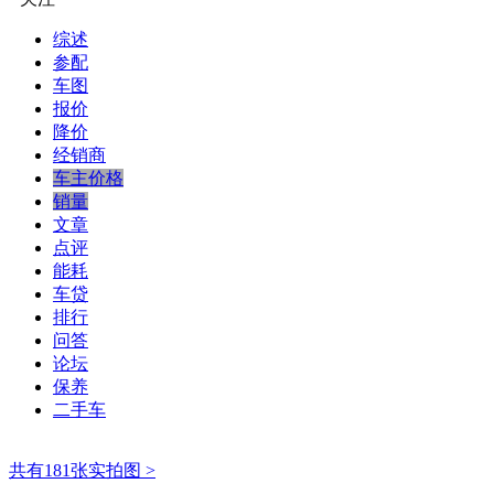
综述
参配
车图
报价
降价
经销商
车主价格
销量
文章
点评
能耗
车贷
排行
问答
论坛
保养
二手车
共有181张实拍图 >