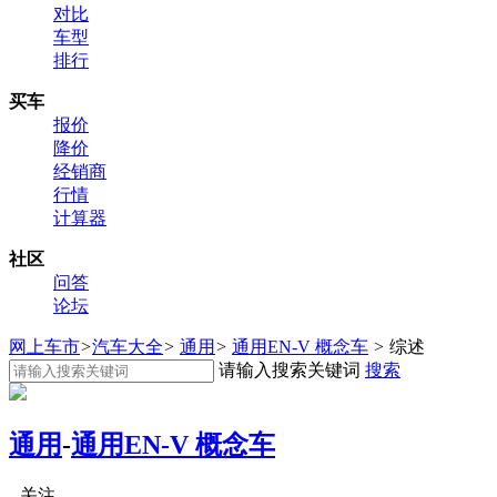
对比
车型
排行
买车
报价
降价
经销商
行情
计算器
社区
问答
论坛
网上车市
>
汽车大全
>
通用
>
通用EN-V 概念车
>
综述
请输入搜索关键词
搜索
通用
-
通用EN-V 概念车
关注