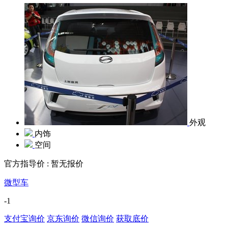
外观
内饰
空间
官方指导价 :
暂无报价
微型车
-1
支付宝询价
京东询价
微信询价
获取底价