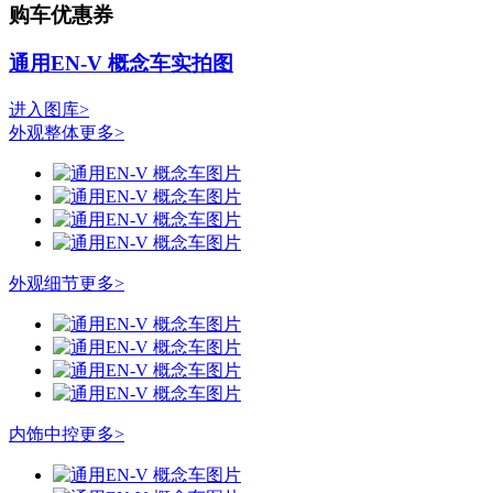
购车优惠券
通用EN-V 概念车实拍图
进入图库>
外观整体
更多>
外观细节
更多>
内饰中控
更多>