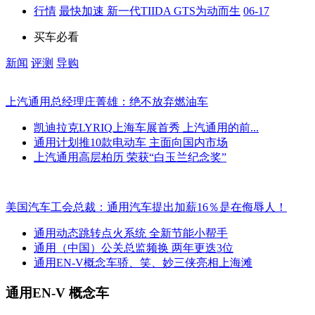
行情
最快加速 新一代TIIDA GTS为动而生
06-17
买车必看
新闻
评测
导购
上汽通用总经理庄菁雄：绝不放弃燃油车
凯迪拉克LYRIQ上海车展首秀 上汽通用的前...
通用计划推10款电动车 主面向国内市场
上汽通用高层柏历 荣获“白玉兰纪念奖”
美国汽车工会总裁：通用汽车提出加薪16％是在侮辱人！
通用动态跳转点火系统 全新节能小帮手
通用（中国）公关总监频换 两年更迭3位
通用EN-V概念车骄、笑、妙三侠亮相上海滩
通用EN-V 概念车