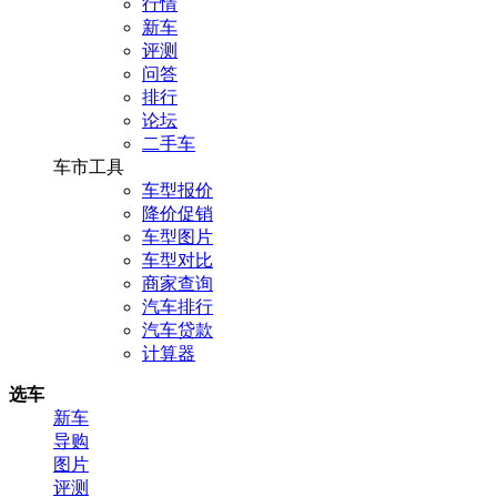
行情
新车
评测
问答
排行
论坛
二手车
车市工具
车型报价
降价促销
车型图片
车型对比
商家查询
汽车排行
汽车贷款
计算器
选车
新车
导购
图片
评测