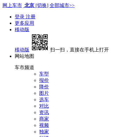
网上车市
北京
[切换]
全部城市>>
登录
注册
更多应用
移动版
移动版
扫一扫，直接在手机上打开
网站地图
车市频道
车型
报价
降价
图片
选车
对比
资讯
商家
视频
独家