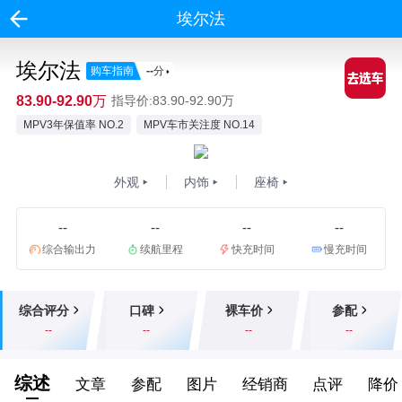
埃尔法
埃尔法
购车指南
--
分
83.90-92.90万
指导价:83.90-92.90万
MPV3年保值率 NO.2
MPV车市关注度 NO.14
外观
内饰
座椅
--
--
--
--
综合输出力
续航里程
快充时间
慢充时间
综合评分
口碑
裸车价
参配
--
--
--
--
综述
文章
参配
图片
经销商
点评
降价