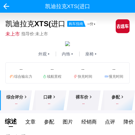
凯迪拉克XTS(进口
凯迪拉克XTS(进口
购车指南
--
分
未上市
指导价:未上市
外观
内饰
座椅
--
--
--
--
综合输出力
续航里程
快充时间
慢充时间
综合评分
口碑
裸车价
参配
--
--
--
--
综述
文章
参配
图片
经销商
点评
降价