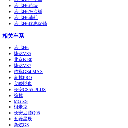
哈弗H6论坛
哈弗H6怎么样
哈弗H6油耗
哈弗H6优惠促销
相关车系
哈弗H6
捷达VS5
北京BJ30
捷达VS7
传祺GS4 MAX
豪越PRO
宝骏悦也
长安CS55 PLUS
缤越
MG ZS
柯米克
长安启源Q05
五菱星辰
奕炫GS