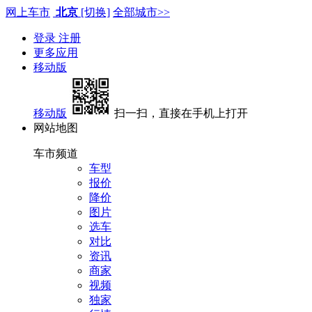
网上车市
北京
[切换]
全部城市>>
登录
注册
更多应用
移动版
移动版
扫一扫，直接在手机上打开
网站地图
车市频道
车型
报价
降价
图片
选车
对比
资讯
商家
视频
独家