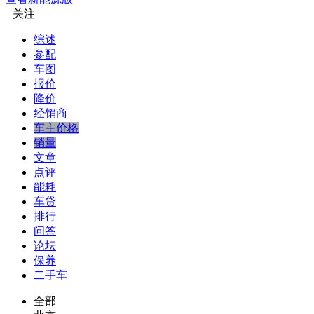
关注
综述
参配
车图
报价
降价
经销商
车主价格
销量
文章
点评
能耗
车贷
排行
问答
论坛
保养
二手车
全部