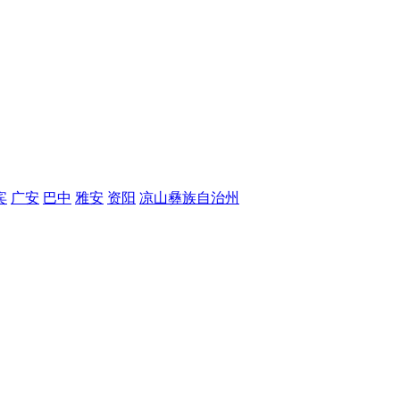
宾
广安
巴中
雅安
资阳
凉山彝族自治州