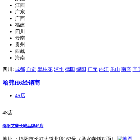
江西
广东
广西
福建
四川
云南
贵州
西藏
海南
四川:
成都
自贡
攀枝花
泸州
德阳
绵阳
广元
内江
乐山
南充
宜
哈弗H6经销商
4S店
4S店
绵阳艾潇长城品牌4S店
地址 ：
绵阳市长虹大道北段162号（圣水寺斜对面）