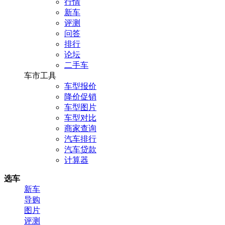
行情
新车
评测
问答
排行
论坛
二手车
车市工具
车型报价
降价促销
车型图片
车型对比
商家查询
汽车排行
汽车贷款
计算器
选车
新车
导购
图片
评测