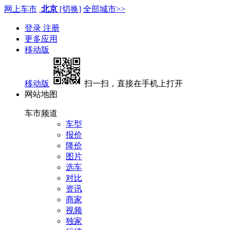
网上车市
北京
[切换]
全部城市>>
登录
注册
更多应用
移动版
移动版
扫一扫，直接在手机上打开
网站地图
车市频道
车型
报价
降价
图片
选车
对比
资讯
商家
视频
独家