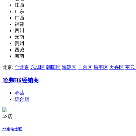
江西
广东
广西
福建
四川
云南
贵州
西藏
海南
北京:
全北京
东城区
朝阳区
海淀区
丰台区
昌平区
大兴区
密云
哈弗H6经销商
4S店
综合店
4S店
北京泊士联