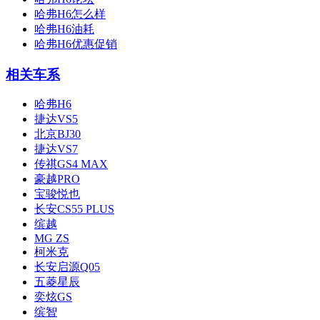
哈弗H6怎么样
哈弗H6油耗
哈弗H6优惠促销
相关车系
哈弗H6
捷达VS5
北京BJ30
捷达VS7
传祺GS4 MAX
豪越PRO
宝骏悦也
长安CS55 PLUS
缤越
MG ZS
柯米克
长安启源Q05
五菱星辰
奕炫GS
缤智