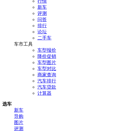
行情
新车
评测
问答
排行
论坛
二手车
车市工具
车型报价
降价促销
车型图片
车型对比
商家查询
汽车排行
汽车贷款
计算器
选车
新车
导购
图片
评测