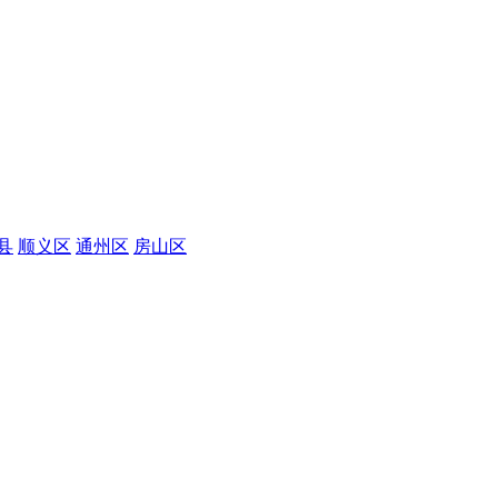
县
顺义区
通州区
房山区