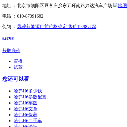
地址 ：
北京市朝阳区豆各庄乡东五环南路兴达汽车广场
电话 ：
010-87391682
促销 ：
风骏新能源目前价格稳定 售价19.98万起
8.19万起
获取底价
置换
试驾
您还可以看
哈弗H6多少钱
哈弗H6参数配置
哈弗H6车图
哈弗H6文章
哈弗H6保养
哈弗H6二手车
哈弗H6论坛