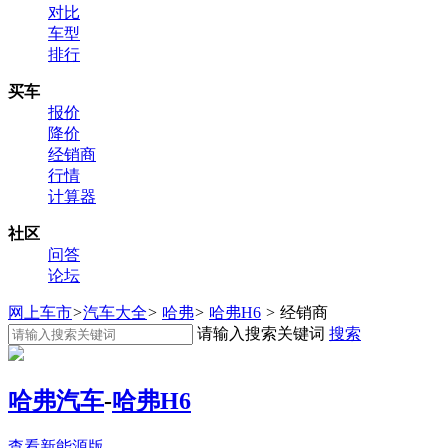
对比
车型
排行
买车
报价
降价
经销商
行情
计算器
社区
问答
论坛
网上车市
>
汽车大全
>
哈弗
>
哈弗H6
>
经销商
请输入搜索关键词
搜索
哈弗汽车
-
哈弗H6
查看新能源版