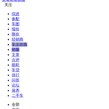
关注
综述
参配
车图
报价
降价
经销商
车主价格
销量
文章
点评
能耗
车贷
排行
问答
论坛
保养
二手车
全部