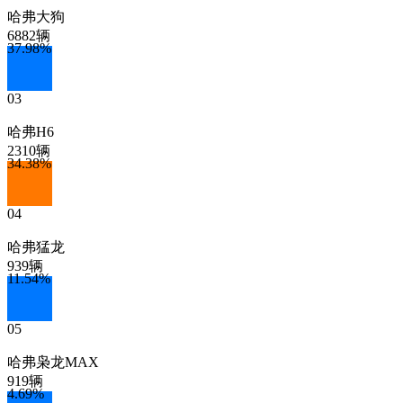
哈弗大狗
6882辆
37.98
%
03
哈弗H6
2310辆
34.38
%
04
哈弗猛龙
939辆
11.54
%
05
哈弗枭龙MAX
919辆
4.69
%