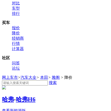
对比
车型
排行
买车
报价
降价
经销商
行情
计算器
社区
问答
论坛
网上车市
>
汽车大全
>
本田
>
雅阁
>
降价
搜索
哈弗
-
哈弗H6
查看新能源版