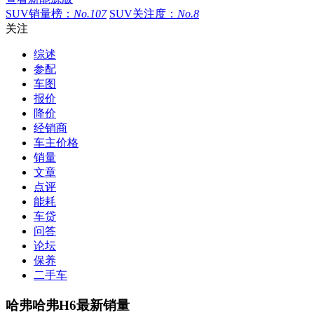
SUV销量榜：
No.107
SUV关注度：
No.8
关注
综述
参配
车图
报价
降价
经销商
车主价格
销量
文章
点评
能耗
车贷
问答
论坛
保养
二手车
哈弗哈弗H6
最新
销量