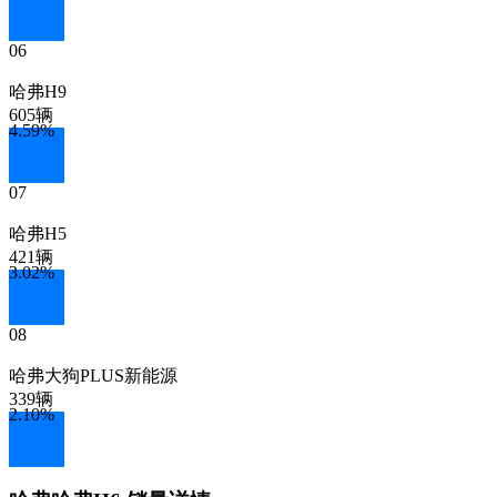
06
哈弗H9
605辆
4.59
%
07
哈弗H5
421辆
3.02
%
08
哈弗大狗PLUS新能源
339辆
2.10
%