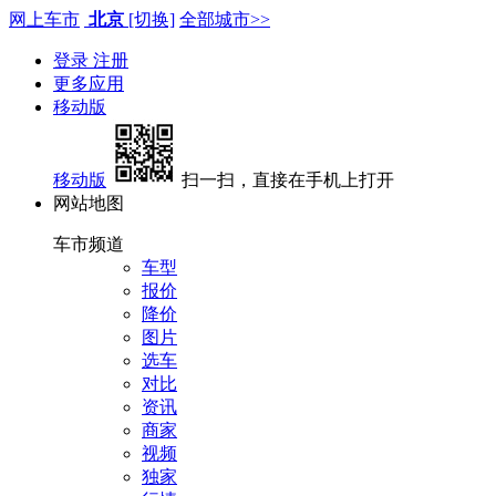
网上车市
北京
[切换]
全部城市>>
登录
注册
更多应用
移动版
移动版
扫一扫，直接在手机上打开
网站地图
车市频道
车型
报价
降价
图片
选车
对比
资讯
商家
视频
独家