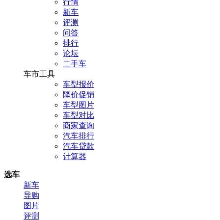
行情
新车
评测
问答
排行
论坛
二手车
车市工具
车型报价
降价促销
车型图片
车型对比
商家查询
汽车排行
汽车贷款
计算器
选车
新车
导购
图片
评测