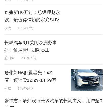
哈弗新H6开订！总经理赵永
坡：最值得信赖的家庭SUV
杨旸
186条评论
长城汽车8月关闭欧洲办事
处！解雇管理团队员工
盛田肸
204条评论
哈弗新H6配置曝光！4S
店：预计卖12.29-14.69万
何鑫
143条评论
张福志：哈弗践行长城汽车的长期主义，用户超9