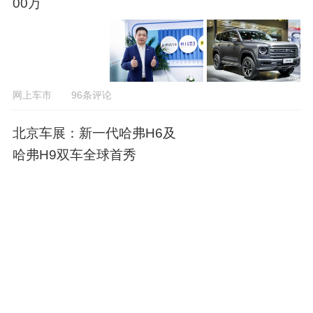
00万
网上车市
96条评论
北京车展：新一代哈弗H6及
哈弗H9双车全球首秀
孟宪慈
92条评论
哈弗新H6首发亮相！内饰更
科技 换搭2.0T+9DCT
何鑫
170条评论
10款重磅SUV明天登场！硬