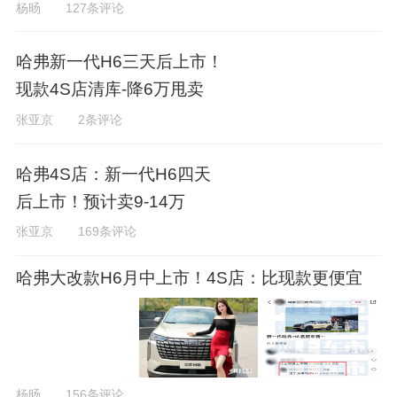
杨旸
127条评论
哈弗新一代H6三天后上市！
现款4S店清库-降6万甩卖
张亚京
2条评论
哈弗4S店：新一代H6四天
后上市！预计卖9-14万
张亚京
169条评论
哈弗大改款H6月中上市！4S店：比现款更便宜
杨旸
156条评论