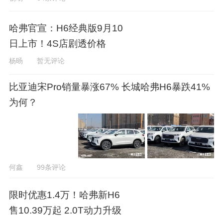
哈弗官宣：H6经典版9月10
日上市！4S店剧透价格
杨旸
暂无评论
比亚迪宋Pro销量暴涨67% 长城哈弗H6暴跌41%
为何？
何鑫
99条评论
限时优惠1.4万！哈弗新H6
售10.39万起 2.0T动力升级