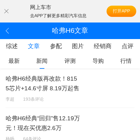
网上车市
打开APP
去APP了解更多精彩汽车信息
哈弗H6文章
综述
文章
参配
图片
经销商
点评
最新
新闻
评测
导购
行情
哈弗H6经典版再改款！815
5芯片+14.6寸屏 8.19万起售
李超
193条评论
哈弗H6经典“回归”售12.19万
元！现在买优惠2.6万
杨旸
64条评论