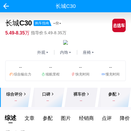
长城C30
长城C30
购车指南
--
分
5.49-8.35万
指导价:5.49-8.35万
外观
内饰
座椅
--
--
--
--
综合输出力
续航里程
快充时间
慢充时间
综合评分
口碑
裸车价
参配
--
--
--
--
综述
文章
参配
图片
经销商
点评
降价