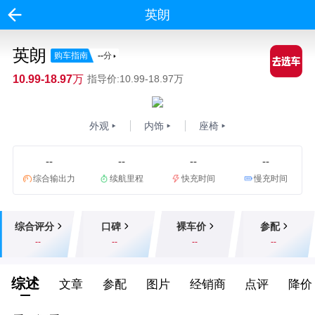
英朗
英朗
购车指南
--
分
10.99-18.97万
指导价:10.99-18.97万
外观
内饰
座椅
--
--
--
--
综合输出力
续航里程
快充时间
慢充时间
综合评分
口碑
裸车价
参配
--
--
--
--
综述
文章
参配
图片
经销商
点评
降价