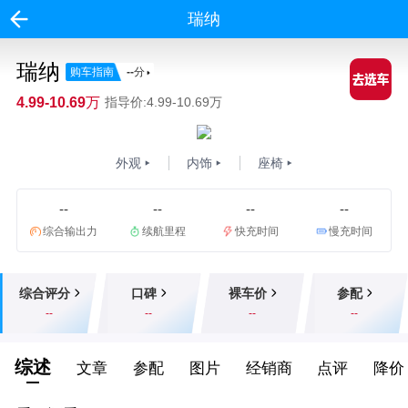
瑞纳
瑞纳
购车指南
--
分
4.99-10.69万
指导价:4.99-10.69万
外观
内饰
座椅
--
--
--
--
综合输出力
续航里程
快充时间
慢充时间
综合评分
口碑
裸车价
参配
--
--
--
--
综述
文章
参配
图片
经销商
点评
降价