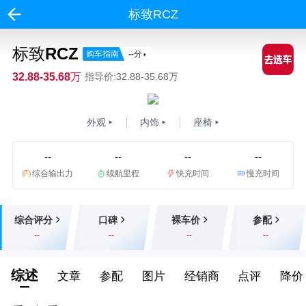
标致RCZ
标致RCZ
购车指南
--
分
32.88-35.68万
指导价:32.88-35.68万
外观
内饰
座椅
--
--
--
--
综合输出力
续航里程
快充时间
慢充时间
综合评分
口碑
裸车价
参配
--
--
--
--
综述
文章
参配
图片
经销商
点评
降价