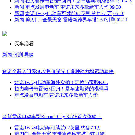
新闻
拉力赛传奇雷诺5回归！是车迷期待的模样吗
01-15
新闻
重点发展电动车 雷诺未来多款新车入华
09-30
新闻
雷诺Twizy电动车可续航62英里 约售7.1万
05-16
新闻
剪刀门+全景天窗 雷诺新跨界车搭1.6T引擎
02-11
买车必看
新闻
评测
导购
雷诺全新入门级SUV售价曝光！多种动力增运动套件
雷诺Twizy电动车海外实拍！定位与宝骏E2...
拉力赛传奇雷诺5回归！是车迷期待的模样吗
重点发展电动车 雷诺未来多款新车入华
全新雷诺电动车型Renault City K-ZE首次体验！
雷诺Twizy电动车可续航62英里 约售7.1万
剪刀门+全景天窗 雷诺新跨界车搭1.6T引擎