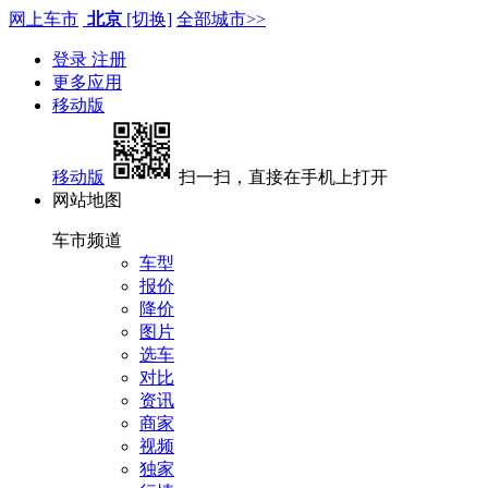
网上车市
北京
[切换]
全部城市>>
登录
注册
更多应用
移动版
移动版
扫一扫，直接在手机上打开
网站地图
车市频道
车型
报价
降价
图片
选车
对比
资讯
商家
视频
独家