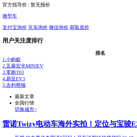
官方指导价 :
暂无报价
微型车
支付宝询价
京东询价
微信询价
获取底价
用户关注度排行
排名
1.
小蚂蚁
2.
五菱宏光MINIEV
3.
零跑T03
4.
易至EV3
5.
吉利熊猫
最新文章
全国行情
切换城市>
雷诺Twizy电动车海外实拍！定位与宝骏E2.