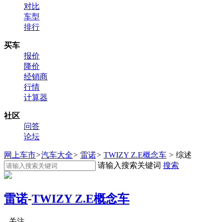
对比
车型
排行
买车
报价
降价
经销商
行情
计算器
社区
问答
论坛
网上车市
>
汽车大全
>
雷诺
>
TWIZY Z.E概念车
>
综述
请输入搜索关键词
搜索
雷诺
-
TWIZY Z.E概念车
关注