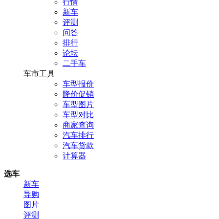
行情
新车
评测
问答
排行
论坛
二手车
车市工具
车型报价
降价促销
车型图片
车型对比
商家查询
汽车排行
汽车贷款
计算器
选车
新车
导购
图片
评测