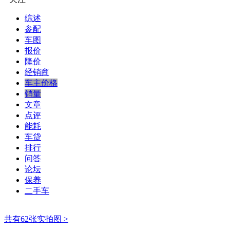
综述
参配
车图
报价
降价
经销商
车主价格
销量
文章
点评
能耗
车贷
排行
问答
论坛
保养
二手车
共有62张实拍图 >