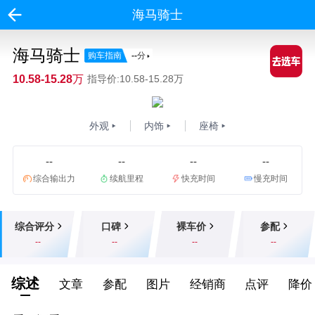
海马骑士
海马骑士
购车指南
--
分
10.58-15.28万
指导价:10.58-15.28万
外观
内饰
座椅
--
--
--
--
综合输出力
续航里程
快充时间
慢充时间
综合评分
口碑
裸车价
参配
--
--
--
--
综述
文章
参配
图片
经销商
点评
降价