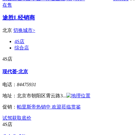
在售
途胜L经销商
北京
切换城市>
4S店
综合店
4S店
现代荟·北京
电话：
84475931
地址：
北京市朝阳区霄云路3...
促销：
帕里斯帝热销中 欢迎莅临赏鉴
试驾
获取底价
4S店