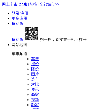
网上车市
北京
[切换]
全部城市>>
登录
注册
更多应用
移动版
移动版
扫一扫，直接在手机上打开
网站地图
车市频道
车型
报价
降价
图片
选车
对比
资讯
商家
视频
独家