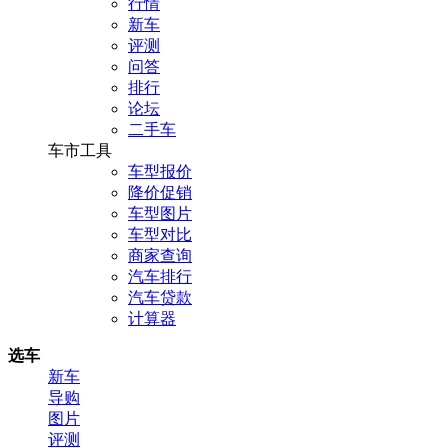
行情
新车
评测
问答
排行
论坛
二手车
车市工具
车型报价
降价促销
车型图片
车型对比
商家查询
汽车排行
汽车贷款
计算器
选车
新车
导购
图片
评测