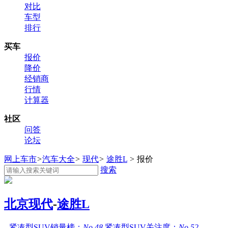
对比
车型
排行
买车
报价
降价
经销商
行情
计算器
社区
问答
论坛
网上车市
>
汽车大全
>
现代
>
途胜L
>
报价
搜索
北京现代
-
途胜L
紧凑型SUV销量榜：
No.48
紧凑型SUV关注度：
No.52