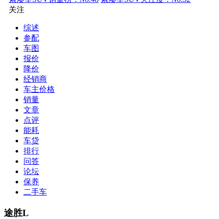
关注
综述
参配
车图
报价
降价
经销商
车主价格
销量
文章
点评
能耗
车贷
排行
问答
论坛
保养
二手车
途胜L