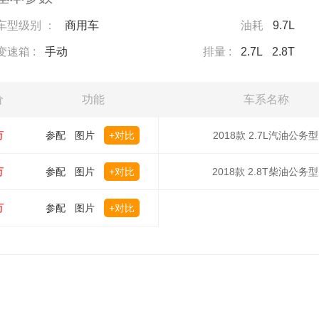
车型级别 ：
商用车
油耗
9.7L
变速箱 :
手动
排量 :
2.7L
2.8T
价
功能
车系名称
万
参配
图片
+对比
2018款 2.7L汽油公务型
万
参配
图片
+对比
2018款 2.8T柴油公务型
万
参配
图片
+对比