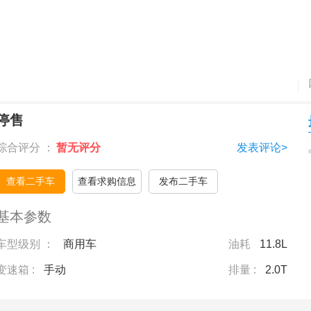
停售
综合评分 ：
暂无评分
发表评论>
查看二手车
查看求购信息
发布二手车
基本参数
车型级别 ：
商用车
油耗
11.8L
变速箱 :
手动
排量 :
2.0T