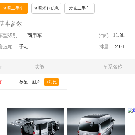
查看二手车
查看求购信息
发布二手车
基本参数
车型级别 ：
商用车
油耗
11.8L
变速箱 :
手动
排量 :
2.0T
价
功能
车系名称
万
参配
图片
+对比