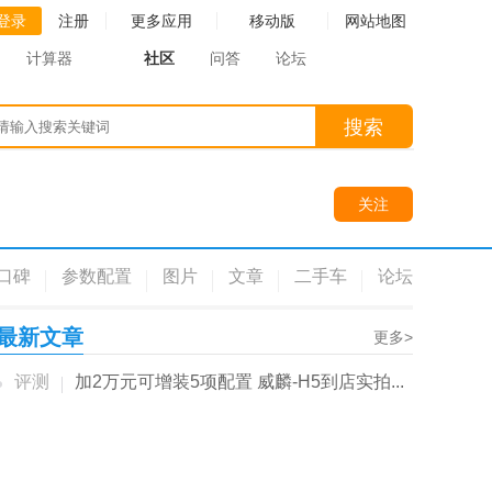
登录
注册
更多应用
移动版
网站地图
计算器
社区
问答
论坛
搜索
关注
口碑
参数配置
图片
文章
二手车
论坛
最新文章
更多>
评测
加2万元可增装5项配置 威麟-H5到店实拍...