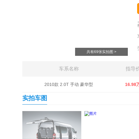
共有69张实拍图 >
车系名称
指导
2010款 2.0T 手动 豪华型
16.98
实拍车图