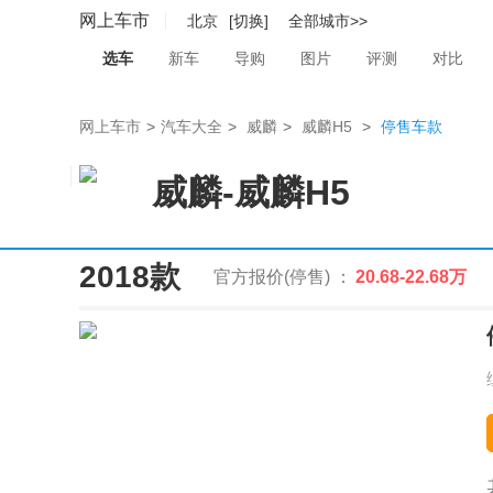
网上车市
北京
[切换]
全部城市>>
选车
新车
导购
图片
评测
对比
网上车市
>
汽车大全
>
威麟
>
威麟H5
>
停售车款
威麟
-
威麟H5
2018款
官方报价(停售) ：
20.68-22.68万