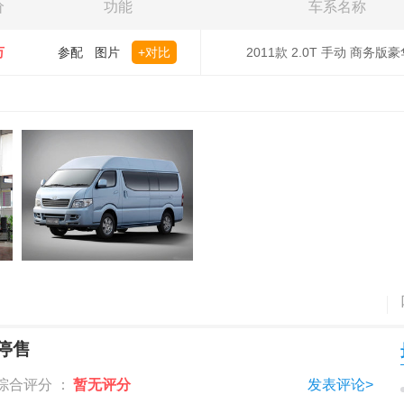
价
功能
车系名称
万
参配
图片
+对比
2011款 2.0T 手动 商务版
停售
综合评分 ：
暂无评分
发表评论>