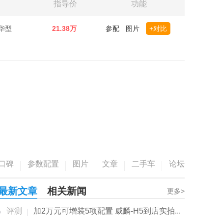
指导价
功能
豪华型
21.38万
参配
图片
+对比
口碑
参数配置
图片
文章
二手车
论坛
最新文章
相关新闻
更多>
评测
加2万元可增装5项配置 威麟-H5到店实拍...