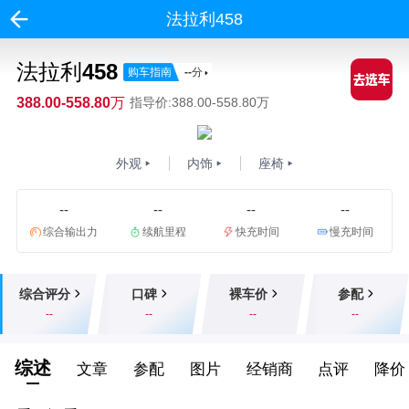
法拉利458
法拉利458
购车指南
--
分
388.00-558.80万
指导价:388.00-558.80万
外观
内饰
座椅
--
--
--
--
综合输出力
续航里程
快充时间
慢充时间
综合评分
口碑
裸车价
参配
--
--
--
--
综述
文章
参配
图片
经销商
点评
降价