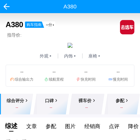
A380
A380
购车指南
--
分
指导价:
外观
内饰
座椅
--
--
--
--
综合输出力
续航里程
快充时间
慢充时间
综合评分
口碑
裸车价
参配
--
--
--
--
综述
文章
参配
图片
经销商
点评
降价