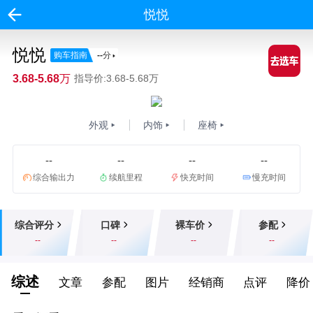
悦悦
悦悦
购车指南
--
分
3.68-5.68万
指导价:3.68-5.68万
外观
内饰
座椅
--
--
--
--
综合输出力
续航里程
快充时间
慢充时间
综合评分
口碑
裸车价
参配
--
--
--
--
综述
文章
参配
图片
经销商
点评
降价