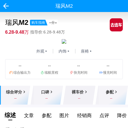
瑞风M2
瑞风M2
购车指南
--
分
6.28-9.48万
指导价:6.28-9.48万
外观
内饰
座椅
--
--
--
--
综合输出力
续航里程
快充时间
慢充时间
综合评分
口碑
裸车价
参配
--
--
--
--
综述
文章
参配
图片
经销商
点评
降价