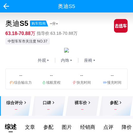
奥迪S5
奥迪S5
购车指南
--
分
63.18-70.88万
指导价:63.18-70.88万
中型车车市关注度 NO.37
外观
内饰
座椅
--
--
--
--
综合输出力
续航里程
快充时间
慢充时间
综合评分
口碑
裸车价
参配
--
--
--
--
综述
文章
参配
图片
经销商
点评
降价