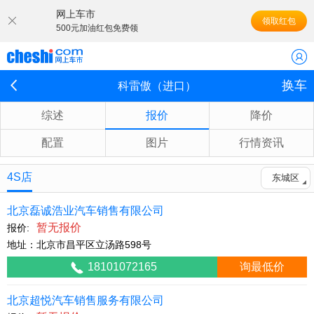
网上车市
领取红包
500元加油红包免费领
换车
科雷傲（进口）
综述
报价
降价
配置
图片
行情资讯
4S店
东城区
北京磊诚浩业汽车销售有限公司
暂无报价
报价:
地址：北京市昌平区立汤路598号
18101072165
询最低价
北京超悦汽车销售服务有限公司