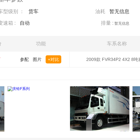
车型级别 ：
货车
油耗
暂无信息
变速箱 :
自动
排量 :
暂无信息
价
功能
车系名称
万
参配
图片
+对比
2009款 FVR34P2 4X2 8