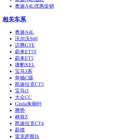
奥迪A4L优惠促销
相关车系
奥迪A4L
沃尔沃S60
迈腾GTE
蔚来ET5T
蔚来ET5
捷豹XEL
宝马3系
奔驰C级
凯迪拉克CT5
宝马i3
大众CC
Giulia朱丽叶
腾势
林肯Z
凯迪拉克CT4
蔚揽
雷克萨斯IS