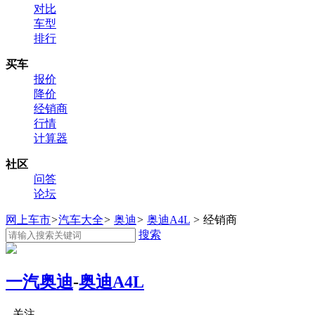
对比
车型
排行
买车
报价
降价
经销商
行情
计算器
社区
问答
论坛
网上车市
>
汽车大全
>
奥迪
>
奥迪A4L
>
经销商
搜索
一汽奥迪
-
奥迪A4L
关注