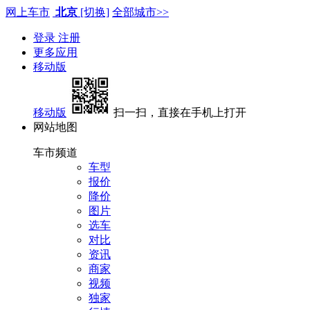
网上车市
北京
[切换]
全部城市>>
登录
注册
更多应用
移动版
移动版
扫一扫，直接在手机上打开
网站地图
车市频道
车型
报价
降价
图片
选车
对比
资讯
商家
视频
独家