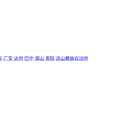
宾
广安
达州
巴中
眉山
资阳
凉山彝族自治州