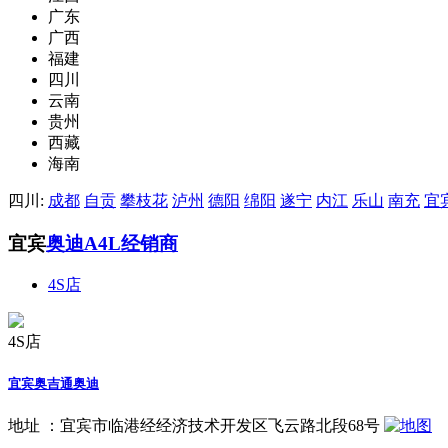
广东
广西
福建
四川
云南
贵州
西藏
海南
四川:
成都
自贡
攀枝花
泸州
德阳
绵阳
遂宁
内江
乐山
南充
宜
宜宾
奥迪A4L经销商
4S店
4S店
宜宾奥吉通奥迪
地址 ：
宜宾市临港经经济技术开发区飞云路北段68号