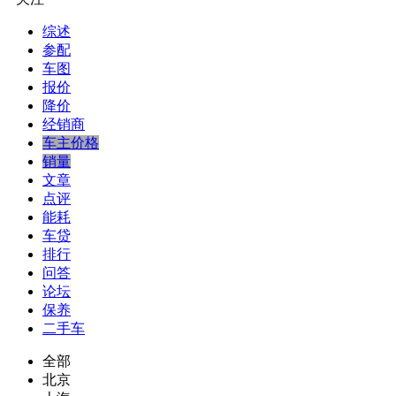
综述
参配
车图
报价
降价
经销商
车主价格
销量
文章
点评
能耗
车贷
排行
问答
论坛
保养
二手车
全部
北京