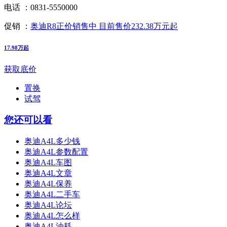
电话 ：
0831-5550000
促销 ：
奥迪R8正价销售中 目前售价232.38万元起
17.98万起
获取底价
置换
试驾
您还可以看
奥迪A4L多少钱
奥迪A4L参数配置
奥迪A4L车图
奥迪A4L文章
奥迪A4L保养
奥迪A4L二手车
奥迪A4L论坛
奥迪A4L怎么样
奥迪A4L油耗