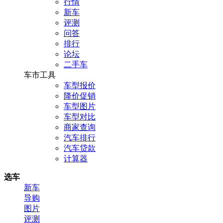
行情
新车
评测
问答
排行
论坛
二手车
车市工具
车型报价
降价促销
车型图片
车型对比
商家查询
汽车排行
汽车贷款
计算器
选车
新车
导购
图片
评测