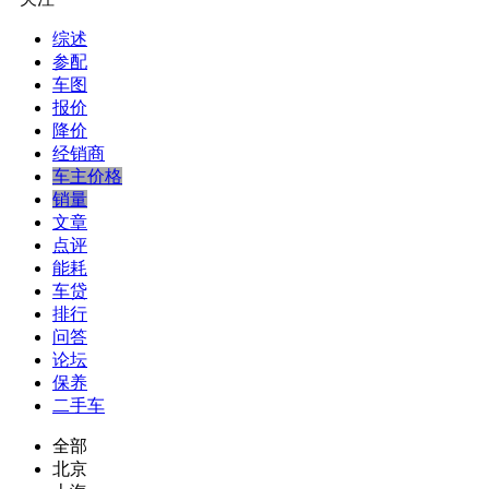
综述
参配
车图
报价
降价
经销商
车主价格
销量
文章
点评
能耗
车贷
排行
问答
论坛
保养
二手车
全部
北京