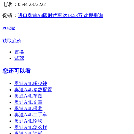
电话 ：
0594-2372222
促销 ：
进口奥迪A4限时优惠达13.58万 欢迎垂询
19.8万起
获取底价
置换
试驾
您还可以看
奥迪A4L多少钱
奥迪A4L参数配置
奥迪A4L车图
奥迪A4L文章
奥迪A4L保养
奥迪A4L二手车
奥迪A4L论坛
奥迪A4L怎么样
奥迪A4L油耗