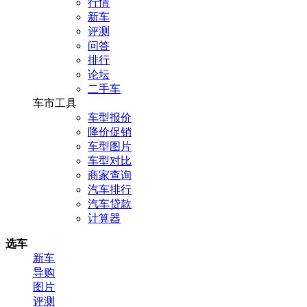
行情
新车
评测
问答
排行
论坛
二手车
车市工具
车型报价
降价促销
车型图片
车型对比
商家查询
汽车排行
汽车贷款
计算器
选车
新车
导购
图片
评测