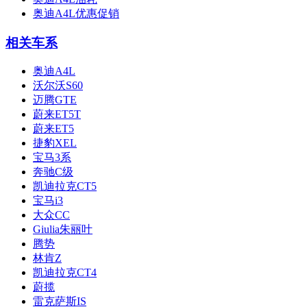
奥迪A4L优惠促销
相关车系
奥迪A4L
沃尔沃S60
迈腾GTE
蔚来ET5T
蔚来ET5
捷豹XEL
宝马3系
奔驰C级
凯迪拉克CT5
宝马i3
大众CC
Giulia朱丽叶
腾势
林肯Z
凯迪拉克CT4
蔚揽
雷克萨斯IS