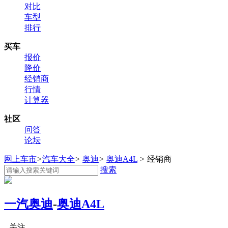
对比
车型
排行
买车
报价
降价
经销商
行情
计算器
社区
问答
论坛
网上车市
>
汽车大全
>
奥迪
>
奥迪A4L
>
经销商
搜索
一汽奥迪
-
奥迪A4L
关注