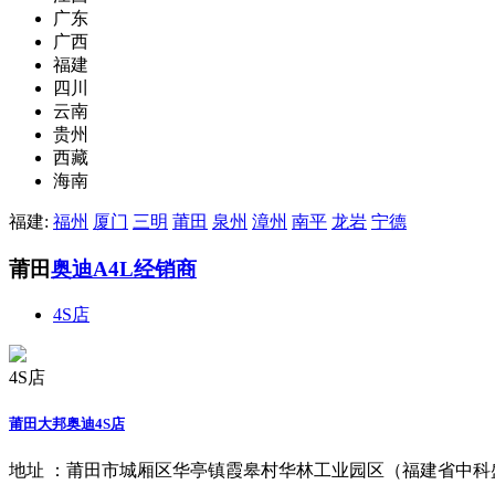
广东
广西
福建
四川
云南
贵州
西藏
海南
福建:
福州
厦门
三明
莆田
泉州
漳州
南平
龙岩
宁德
莆田
奥迪A4L经销商
4S店
4S店
莆田大邦奥迪4S店
地址 ：
莆田市城厢区华亭镇霞皋村华林工业园区（福建省中科