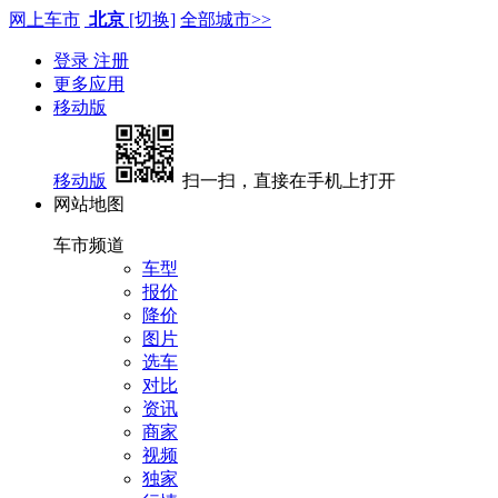
网上车市
北京
[切换]
全部城市>>
登录
注册
更多应用
移动版
移动版
扫一扫，直接在手机上打开
网站地图
车市频道
车型
报价
降价
图片
选车
对比
资讯
商家
视频
独家