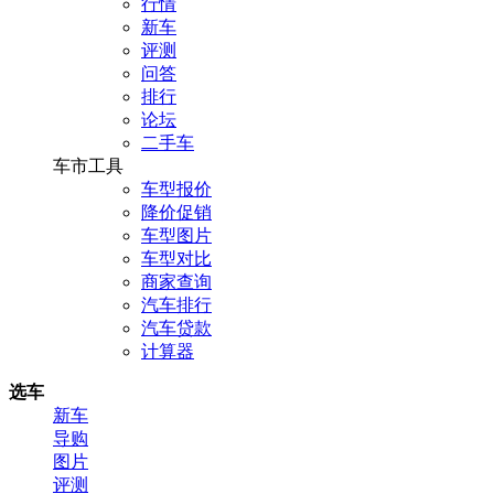
行情
新车
评测
问答
排行
论坛
二手车
车市工具
车型报价
降价促销
车型图片
车型对比
商家查询
汽车排行
汽车贷款
计算器
选车
新车
导购
图片
评测