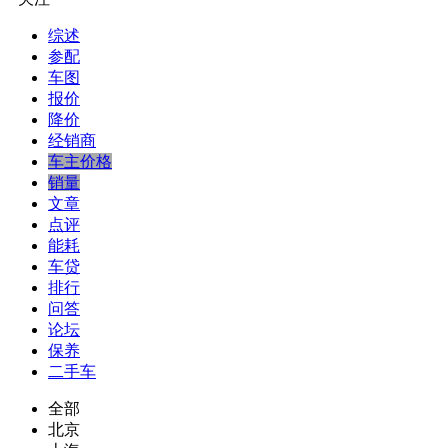
综述
参配
车图
报价
降价
经销商
车主价格
销量
文章
点评
能耗
车贷
排行
问答
论坛
保养
二手车
全部
北京