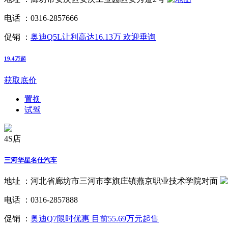
电话 ：
0316-2857666
促销 ：
奥迪Q5L让利高达16.13万 欢迎垂询
19.4万起
获取底价
置换
试驾
4S店
三河华星名仕汽车
地址 ：
河北省廊坊市三河市李旗庄镇燕京职业技术学院对面
电话 ：
0316-2857888
促销 ：
奥迪Q7限时优惠 目前55.69万元起售