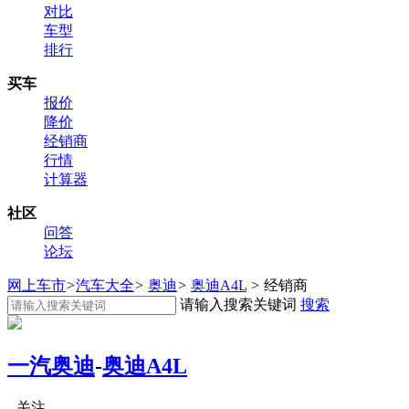
对比
车型
排行
买车
报价
降价
经销商
行情
计算器
社区
问答
论坛
网上车市
>
汽车大全
>
奥迪
>
奥迪A4L
>
经销商
请输入搜索关键词
搜索
一汽奥迪
-
奥迪A4L
关注