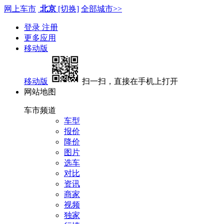
网上车市
北京
[切换]
全部城市>>
登录
注册
更多应用
移动版
移动版
扫一扫，直接在手机上打开
网站地图
车市频道
车型
报价
降价
图片
选车
对比
资讯
商家
视频
独家