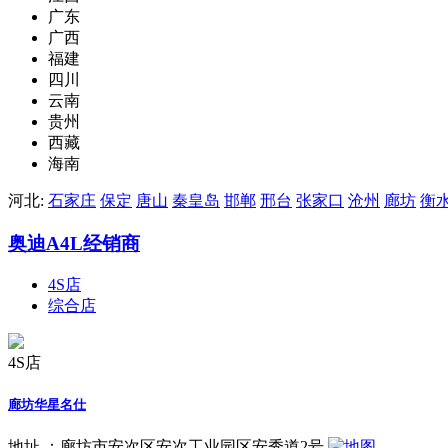
广东
广西
福建
四川
云南
贵州
西藏
海南
河北:
石家庄
保定
唐山
秦皇岛
邯郸
邢台
张家口
沧州
廊坊
衡
奥迪A4L经销商
4S店
综合店
4S店
廊坊华星名仕
地址 ：
廊坊市安次区安次工业园区安秀道2号