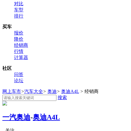
对比
车型
排行
买车
报价
降价
经销商
行情
计算器
社区
问答
论坛
网上车市
>
汽车大全
>
奥迪
>
奥迪A4L
>
经销商
搜索
一汽奥迪
-
奥迪A4L
关注