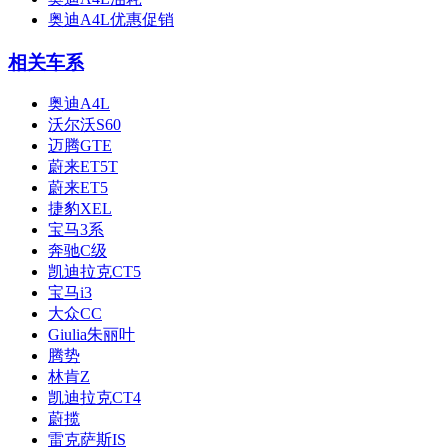
奥迪A4L优惠促销
相关车系
奥迪A4L
沃尔沃S60
迈腾GTE
蔚来ET5T
蔚来ET5
捷豹XEL
宝马3系
奔驰C级
凯迪拉克CT5
宝马i3
大众CC
Giulia朱丽叶
腾势
林肯Z
凯迪拉克CT4
蔚揽
雷克萨斯IS