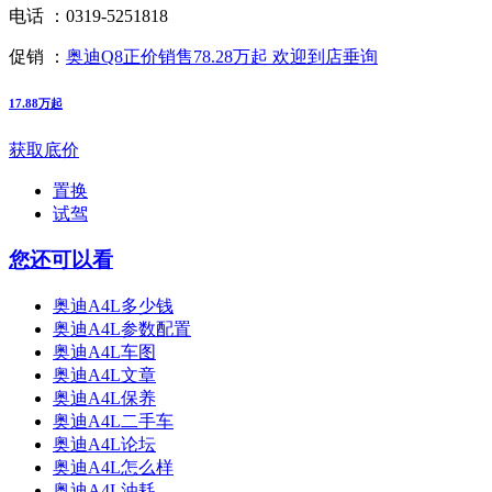
电话 ：
0319-5251818
促销 ：
奥迪Q8正价销售78.28万起 欢迎到店垂询
17.88万起
获取底价
置换
试驾
您还可以看
奥迪A4L多少钱
奥迪A4L参数配置
奥迪A4L车图
奥迪A4L文章
奥迪A4L保养
奥迪A4L二手车
奥迪A4L论坛
奥迪A4L怎么样
奥迪A4L油耗