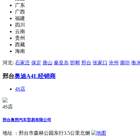
广东
广西
福建
四川
云南
贵州
西藏
海南
河北:
石家庄
保定
唐山
秦皇岛
邯郸
邢台
张家口
沧州
廊坊
衡
邢台
奥迪A4L经销商
4S店
4S店
邢台奥邢汽车贸易有限公司
地址 ：
邢台市森林公园东行3.5公里北侧