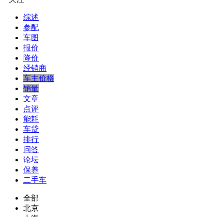
综述
参配
车图
报价
降价
经销商
车主价格
销量
文章
点评
能耗
车贷
排行
问答
论坛
保养
二手车
全部
北京