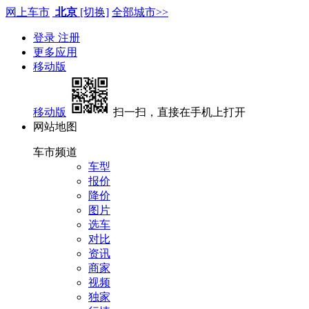
网上车市
北京
[切换]
全部城市>>
登录
注册
更多应用
移动版
移动版
扫一扫，直接在手机上打开
网站地图
车市频道
车型
报价
降价
图片
选车
对比
资讯
商家
视频
独家