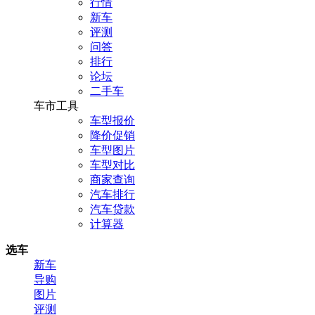
行情
新车
评测
问答
排行
论坛
二手车
车市工具
车型报价
降价促销
车型图片
车型对比
商家查询
汽车排行
汽车贷款
计算器
选车
新车
导购
图片
评测